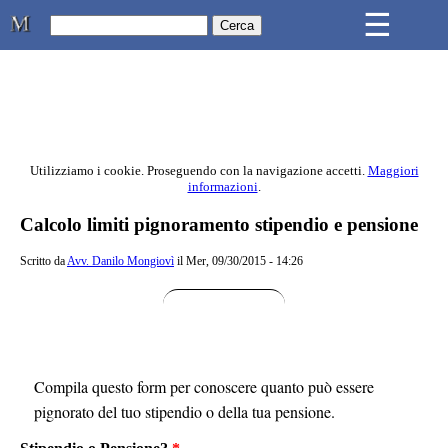
Skip to main content
☰
Studio Legale Mongiovì
Utilizziamo i cookie. Proseguendo con la navigazione accetti.
Maggiori
informazioni
.
Contenuto principale della pagina
Calcolo limiti pignoramento stipendio e pensione
Scritto da
Avv. Danilo Mongiovì
il Mer, 09/30/2015 - 14:26
Compila questo form per conoscere quanto può essere
pignorato del tuo stipendio o della tua pensione.