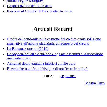
Studio Legale Mongiovì
La prescrizione del bollo auto
Il ricorso al Giudice di Pace contro la multa
Articoli Recenti
Crediti del condominio: la cessione del credito quale soluzione
alternativa all’azione giudiziaria di recupero del credito.
La Rottamazione ter (2019)
Le opposizioni all'esecuzione e agli atti esecutivi e la riscossione
mediante ruolo
Annullati debiti equitalia inferiori a mille euro
E' vero che non c'è più bisogno di notificare le multe?
1 of 27
seguente ›
Mostra Tutto