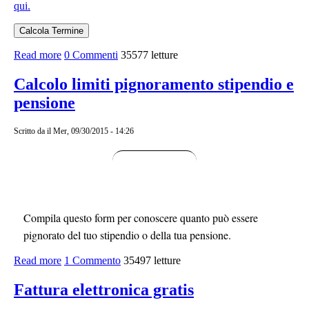
qui.
Read more
about Calcolo Termini
0 Commenti
35577 letture
Calcolo limiti pignoramento stipendio e
pensione
Scritto da
il Mer, 09/30/2015 - 14:26
Compila questo form per conoscere quanto può essere
pignorato del tuo stipendio o della tua pensione.
Read more
about Calcolo limiti pignoramento stipendio e pensione
1 Commento
35497 letture
Fattura elettronica gratis