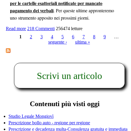
per le cartelle esattoriali notificate per mancato
pagamento dei verbali
. Per queste ultime appronteremo
uno strumento apposito nei prossimi giorni.
Read more
about Ricorsi contro multe
218 Commenti
256474 letture
1
2
3
4
5
6
7
8
9
…
seguente ›
ultima »
Pagine
Scrivi un articolo
Contenuti più visti oggi
Studio Legale Mongiovì
Prescrizione bollo auto - regione per regione
Prescrizione e decadenza multa-Consulenza gratuita e immediata