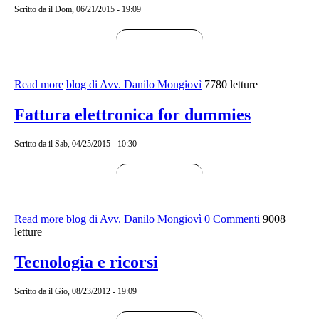
Scritto da
il Dom, 06/21/2015 - 19:09
Read more
about Fattura elettronica gratis
blog di Avv. Danilo Mongiovì
7780 letture
Fattura elettronica for dummies
Scritto da
il Sab, 04/25/2015 - 10:30
Read more
about Fattura elettronica for dummies
blog di Avv. Danilo Mongiovì
0 Commenti
9008
letture
Tecnologia e ricorsi
Scritto da
il Gio, 08/23/2012 - 19:09