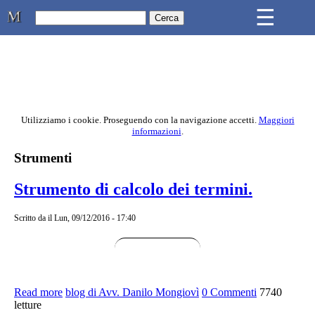
Skip to main content
☰
Studio Legale Mongiovì
Utilizziamo i cookie. Proseguendo con la navigazione accetti.
Maggiori
informazioni
.
Contenuto principale della pagina
Strumenti
Strumento di calcolo dei termini.
Scritto da
il Lun, 09/12/2016 - 17:40
Read more
about Strumento di calcolo dei termini.
blog di Avv. Danilo Mongiovì
0 Commenti
7740
letture