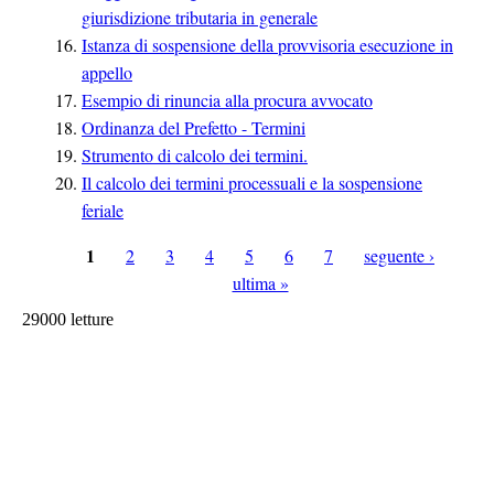
giurisdizione tributaria in generale
Istanza di sospensione della provvisoria esecuzione in
appello
Esempio di rinuncia alla procura avvocato
Ordinanza del Prefetto - Termini
Strumento di calcolo dei termini.
Il calcolo dei termini processuali e la sospensione
feriale
1
2
3
4
5
6
7
seguente ›
Pagine
ultima »
29000 letture