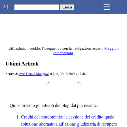
Skip to main content
☰
Studio Legale Mongiovì
Utilizziamo i cookie. Proseguendo con la navigazione accetti.
Maggiori
informazioni
.
Contenuto principale della pagina
Ultimi Articoli
Scritto da
Avv. Danilo Mongiovì
il Lun, 03/16/2015 - 17:46
Qui si trovano gli articoli del blog dal più recente.
Crediti del condominio: la cessione del credito quale
soluzione alternativa all’azione giudiziaria di recupero