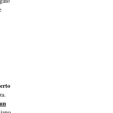
egato
e
certo
za.
 un
siano