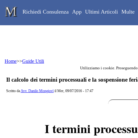
Skip to main content
Studio Legale Mongiovì
Richiedi Consulenza
App
Ultimi Articoli
Multe
Home
>>
Guide Utili
Utilizziamo i cookie. Proseguendo
Contenuto principale della pagina
Il calcolo dei termini processuali e la sospensione feri
Scritto da
Avv. Danilo Mongiovì
il Mer, 09/07/2016 - 17:47
I termini processu