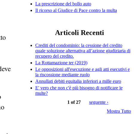
La prescrizione del bollo auto
Il ricorso al Giudice di Pace contro la multa
Articoli Recenti
tto
Crediti del condominio: la cessione del credito
quale soluzione alternativa all’azione giudiziaria di
recupero del credito.
La Rottamazione ter (2019)
deve
Le opposizioni all'esecuzione e agli atti esecutivi e
la riscossione mediante ruolo
Annullati debiti equitalia inferiori a mille euro
E' vero che non c'è più bisogno di notificare le
multe?
o
1 of 27
seguente ›
no
Mostra Tutto