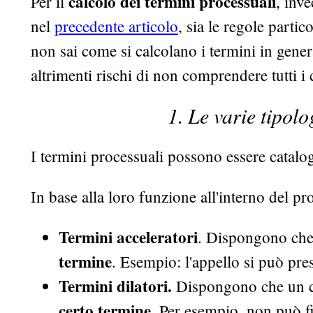
calcolo dei termini processuali
Per il
, inve
nel
precedente articolo
, sia le regole partic
non sai come si calcolano i termini in gener
altrimenti rischi di non comprendere tutti i c
1. Le varie tipolo
I termini processuali possono essere catalo
In base alla loro funzione all'interno del pr
Termini acceleratori
. Dispongono che
termine
. Esempio: l'appello si può pres
Termini dilatori.
Dispongono che un c
certo termine
. Per esempio, non può f