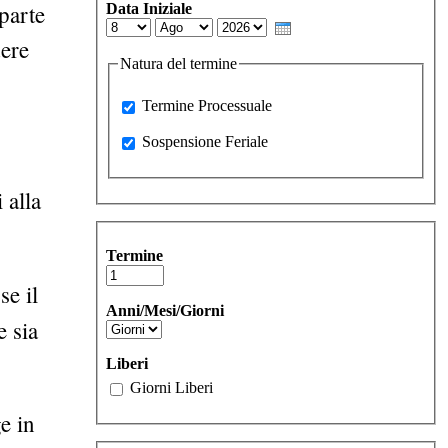
 parte
Data Iniziale
Day
Month
Year
dere
Natura del termine
Processuale
Termine Processuale
Sospensione Feriale
Sospensione Feriale
 alla
Termine
se il
Anni/Mesi/Giorni
 sia
Liberi
Giorni Liberi
e in