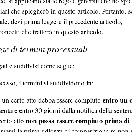
ce, si applicano sia le regole generali che ho spi
olari che spiegherò in questo articolo. Pertanto, s
ale, devi prima leggere il precedente articolo,
oncetti che tratterò in questo articolo.
gie di termini processuali
gati e suddivisi come segue:
ocesso, i termini si suddividono in:
entro un 
 un certo atto debba essere compiuto
entare entro 30 giorni dalla notifica della senten
non possa essere compiuto
prima di
erto atto
issarsi la prima udienza di comparizione se non 