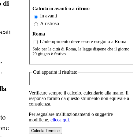
o di
Calcola in avanti o a ritroso
In avanti
A ristroso
cati
Roma
L'adempimento deve essere eseguito a Roma
Solo per la città di Roma, la legge dispone che il giorno
29 giugno è festivo.
,
.
Qui apparirà il risultato
lla
Verificare sempre il calcolo, calendario alla mano. Il
responso fornito da questo strumento non equivale a
consulenza.
Per segnalare malfunzionamenti o suggerire
ato
modifiche,
clicca qui.
ione