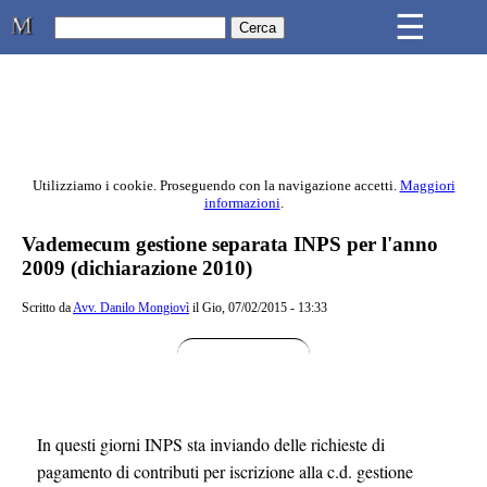
Skip to main content
☰
Studio Legale Mongiovì
Utilizziamo i cookie. Proseguendo con la navigazione accetti.
Maggiori
informazioni
.
Contenuto principale della pagina
Vademecum gestione separata INPS per l'anno
2009 (dichiarazione 2010)
Scritto da
Avv. Danilo Mongiovì
il Gio, 07/02/2015 - 13:33
In questi giorni INPS sta inviando delle richieste di
pagamento di contributi per iscrizione alla c.d. gestione