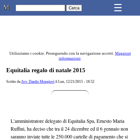
Skip to main content
☰
Studio Legale Mongiovì
Utilizziamo i cookie. Proseguendo con la navigazione accetti.
Maggiori
informazioni
.
Contenuto principale della pagina
Equitalia regalo di natale 2015
Scritto da
Avv. Danilo Mongiovì
il Lun, 12/21/2015 - 18:52
L'amministratore delegato di Equitalia Spa, Ernesto Maria
Ruffini, ha deciso che tra il 24 dicembre ed il 6 gennaio non
saranno inviate tutte le 250.000 cartelle di pagamento che si