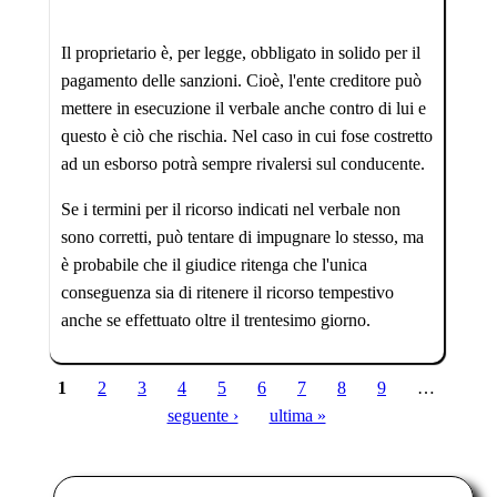
Il proprietario è, per legge, obbligato in solido per il
pagamento delle sanzioni. Cioè, l'ente creditore può
mettere in esecuzione il verbale anche contro di lui e
questo è ciò che rischia. Nel caso in cui fose costretto
ad un esborso potrà sempre rivalersi sul conducente.
Se i termini per il ricorso indicati nel verbale non
sono corretti, può tentare di impugnare lo stesso, ma
è probabile che il giudice ritenga che l'unica
conseguenza sia di ritenere il ricorso tempestivo
anche se effettuato oltre il trentesimo giorno.
1
2
3
4
5
6
7
8
9
…
Pagine
seguente ›
ultima »