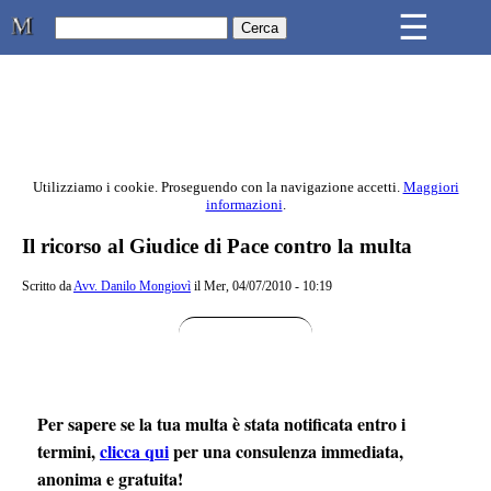
Skip to main content
☰
Studio Legale Mongiovì
Utilizziamo i cookie. Proseguendo con la navigazione accetti.
Maggiori
informazioni
.
Contenuto principale della pagina
Il ricorso al Giudice di Pace contro la multa
Scritto da
Avv. Danilo Mongiovì
il Mer, 04/07/2010 - 10:19
Per sapere se la tua multa è stata notificata entro i
termini,
clicca qui
per una consulenza immediata,
anonima e gratuita!