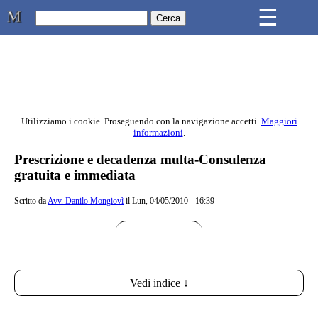
Skip to main content
☰
Studio Legale Mongiovì
Utilizziamo i cookie. Proseguendo con la navigazione accetti.
Maggiori
informazioni
.
Contenuto principale della pagina
Prescrizione e decadenza multa-Consulenza
gratuita e immediata
Scritto da
Avv. Danilo Mongiovì
il Lun, 04/05/2010 - 16:39
Vedi indice ↓