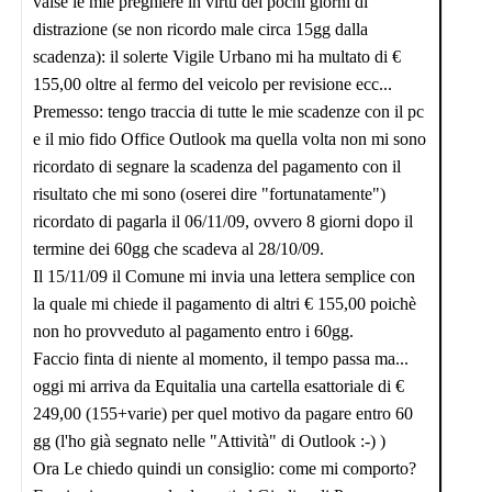
valse le mie preghiere in virtù dei pochi giorni di
distrazione (se non ricordo male circa 15gg dalla
scadenza): il solerte Vigile Urbano mi ha multato di €
155,00 oltre al fermo del veicolo per revisione ecc...
Premesso: tengo traccia di tutte le mie scadenze con il pc
e il mio fido Office Outlook ma quella volta non mi sono
ricordato di segnare la scadenza del pagamento con il
risultato che mi sono (oserei dire "fortunatamente")
ricordato di pagarla il 06/11/09, ovvero 8 giorni dopo il
termine dei 60gg che scadeva al 28/10/09.
Il 15/11/09 il Comune mi invia una lettera semplice con
la quale mi chiede il pagamento di altri € 155,00 poichè
non ho provveduto al pagamento entro i 60gg.
Faccio finta di niente al momento, il tempo passa ma...
oggi mi arriva da Equitalia una cartella esattoriale di €
249,00 (155+varie) per quel motivo da pagare entro 60
gg (l'ho già segnato nelle "Attività" di Outlook :-) )
Ora Le chiedo quindi un consiglio: come mi comporto?