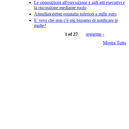
Le opposizioni all'esecuzione e agli atti esecutivi e
la riscossione mediante ruolo
Annullati debiti equitalia inferiori a mille euro
E' vero che non c'è più bisogno di notificare le
multe?
1 of 27
seguente ›
Mostra Tutto