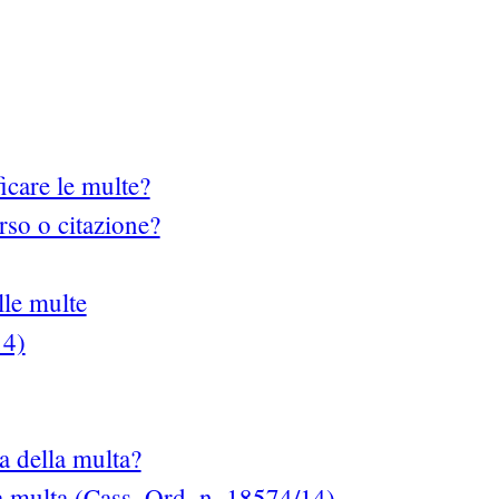
icare le multe?
orso o citazione?
lle multe
14)
a della multa?
la multa (Cass. Ord. n. 18574/14)