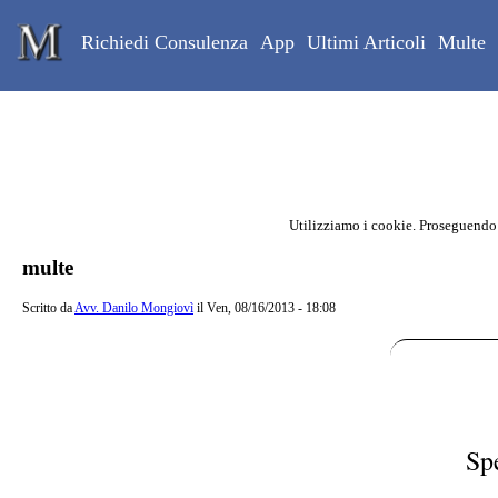
Skip to main content
Studio Legale Mongiovì
Richiedi Consulenza
App
Ultimi Articoli
Multe
Utilizziamo i cookie. Proseguendo
Contenuto principale della pagina
multe
Scritto da
Avv. Danilo Mongiovì
il Ven, 08/16/2013 - 18:08
Sp