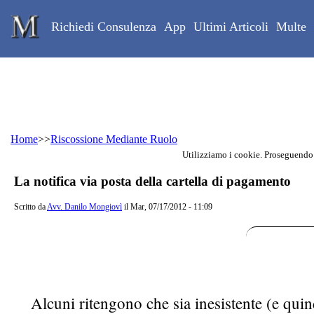
Skip to main content
Studio Legale Mongiovì
Richiedi Consulenza
App
Ultimi Articoli
Multe
Home
>>
Riscossione Mediante Ruolo
Utilizziamo i cookie. Proseguendo
Contenuto principale della pagina
La notifica via posta della cartella di pagamento
Scritto da
Avv. Danilo Mongiovì
il Mar, 07/17/2012 - 11:09
Alcuni ritengono che sia inesistente (e quind