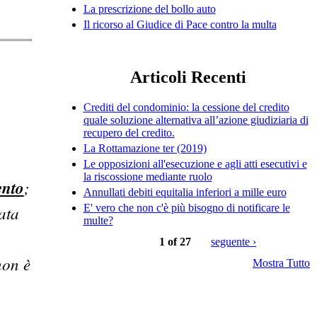
La prescrizione del bollo auto
Il ricorso al Giudice di Pace contro la multa
Articoli Recenti
Crediti del condominio: la cessione del credito
quale soluzione alternativa all’azione giudiziaria di
recupero del credito.
La Rottamazione ter (2019)
Le opposizioni all'esecuzione e agli atti esecutivi e
la riscossione mediante ruolo
ento
;
Annullati debiti equitalia inferiori a mille euro
E' vero che non c'è più bisogno di notificare le
data
multe?
1 of 27
seguente ›
non è
Mostra Tutto