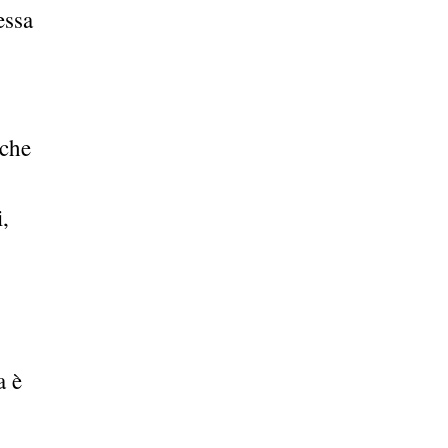
essa
 che
,
a è