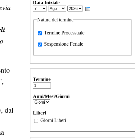
Data Iniziale
evia
Day
Month
Year
Natura del termine
di
Processuale
Termine Processuale
to
Sospensione Feriale
Sospensione Feriale
ento
",
Termine
Anni/Mesi/Giorni
, dal
Liberi
Giorni Liberi
ma