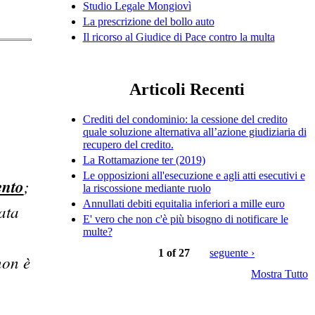
Studio Legale Mongiovì
La prescrizione del bollo auto
Il ricorso al Giudice di Pace contro la multa
Articoli Recenti
Crediti del condominio: la cessione del credito
quale soluzione alternativa all’azione giudiziaria di
recupero del credito.
La Rottamazione ter (2019)
Le opposizioni all'esecuzione e agli atti esecutivi e
ento
;
la riscossione mediante ruolo
Annullati debiti equitalia inferiori a mille euro
data
E' vero che non c'è più bisogno di notificare le
multe?
1 of 27
seguente ›
non è
Mostra Tutto