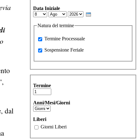
evia
Data Iniziale
Day
Month
Year
Natura del termine
di
Processuale
Termine Processuale
to
Sospensione Feriale
Sospensione Feriale
ento
",
Termine
Anni/Mesi/Giorni
, dal
Liberi
Giorni Liberi
ma