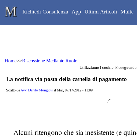
Skip to main content
Studio Legale Mongiovì
Richiedi Consulenza
App
Ultimi Articoli
Multe
Home
>>
Riscossione Mediante Ruolo
Utilizziamo i cookie. Proseguendo
Contenuto principale della pagina
La notifica via posta della cartella di pagamento
Scritto da
Avv. Danilo Mongiovì
il Mar, 07/17/2012 - 11:09
Alcuni ritengono che sia inesistente (e quind