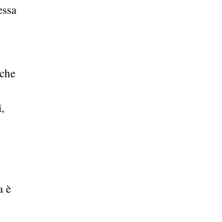
essa
 che
,
a è