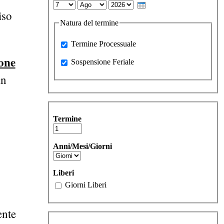
Day
Month
Year
iso
Natura del termine
Processuale
Termine Processuale
one
Sospensione Feriale
Sospensione Feriale
in
Termine
Anni/Mesi/Giorni
Liberi
Giorni Liberi
ente