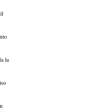
il
nto
da la
iso
un