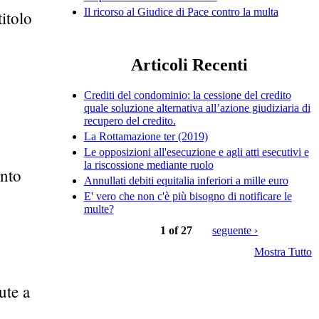
Il ricorso al Giudice di Pace contro la multa
titolo
Articoli Recenti
Crediti del condominio: la cessione del credito
quale soluzione alternativa all’azione giudiziaria di
recupero del credito.
La Rottamazione ter (2019)
Le opposizioni all'esecuzione e agli atti esecutivi e
la riscossione mediante ruolo
ento
Annullati debiti equitalia inferiori a mille euro
E' vero che non c'è più bisogno di notificare le
multe?
1 of 27
seguente ›
Mostra Tutto
ute a