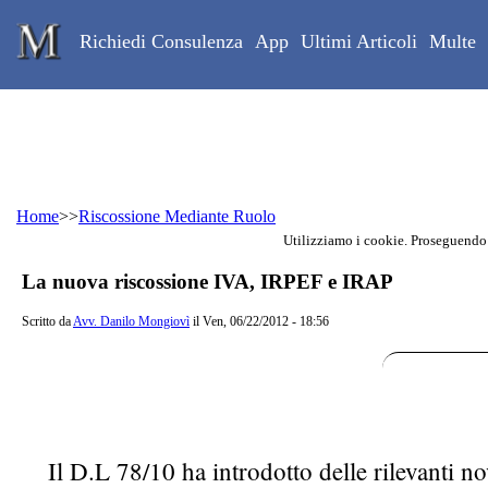
Skip to main content
Studio Legale Mongiovì
Richiedi Consulenza
App
Ultimi Articoli
Multe
Home
>>
Riscossione Mediante Ruolo
Utilizziamo i cookie. Proseguendo
Contenuto principale della pagina
La nuova riscossione IVA, IRPEF e IRAP
Scritto da
Avv. Danilo Mongiovì
il Ven, 06/22/2012 - 18:56
Il D.L 78/10 ha introdotto delle rilevanti no