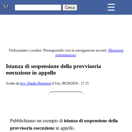
Skip to main content
☰
Studio Legale Mongiovì
Utilizziamo i cookie. Proseguendo con la navigazione accetti.
Maggiori
informazioni
.
Contenuto principale della pagina
Istanza di sospensione della provvisoria
esecuzione in appello
Scritto da
Avv. Danilo Mongiovì
il Gio, 09/29/2016 - 17:15
istanza di sospensione della
Pubblichiamo un esempio di
provvisoria esecuzione
in appello.