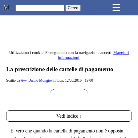
Skip to main content
☰
Studio Legale Mongiovì
Utilizziamo i cookie. Proseguendo con la navigazione accetti.
Maggiori
informazioni
.
Contenuto principale della pagina
La prescrizione delle cartelle di pagamento
Scritto da
Avv. Danilo Mongiovì
il Lun, 12/05/2016 - 19:00
Vedi indice ↓
E' vero che quando la cartella di pagamento non è opposta