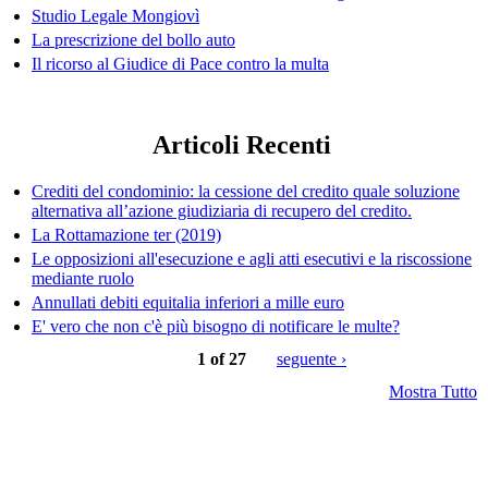
Studio Legale Mongiovì
La prescrizione del bollo auto
Il ricorso al Giudice di Pace contro la multa
Articoli Recenti
Crediti del condominio: la cessione del credito quale soluzione
alternativa all’azione giudiziaria di recupero del credito.
La Rottamazione ter (2019)
Le opposizioni all'esecuzione e agli atti esecutivi e la riscossione
mediante ruolo
Annullati debiti equitalia inferiori a mille euro
E' vero che non c'è più bisogno di notificare le multe?
1 of 27
seguente ›
Mostra Tutto