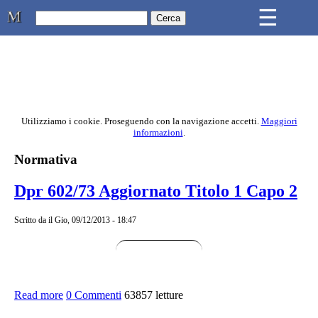
Skip to main content
☰
Studio Legale Mongiovì
Utilizziamo i cookie. Proseguendo con la navigazione accetti.
Maggiori
informazioni
.
Contenuto principale della pagina
Normativa
Dpr 602/73 Aggiornato Titolo 1 Capo 2
Scritto da
il Gio, 09/12/2013 - 18:47
Read more
about Dpr 602/73 Aggiornato Titolo 1 Capo 2
0 Commenti
63857 letture