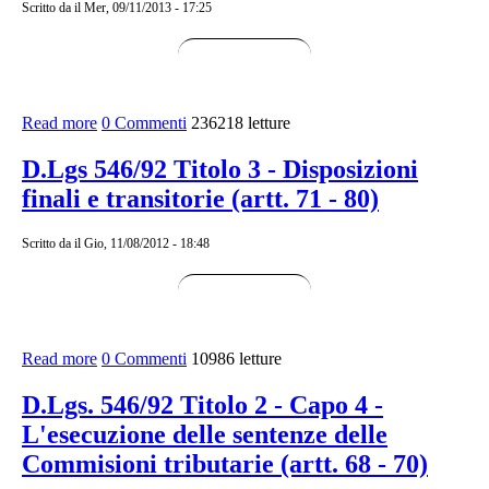
Scritto da
il Mer, 09/11/2013 - 17:25
Read more
about Dpr 602 del 1973 Aggiornato al 2015
0 Commenti
236218 letture
D.Lgs 546/92 Titolo 3 - Disposizioni
finali e transitorie (artt. 71 - 80)
Scritto da
il Gio, 11/08/2012 - 18:48
Read more
about D.Lgs 546/92 Titolo 3 - Disposizioni finali e
0 Commenti
10986 letture
transitorie (artt. 71 - 80)
D.Lgs. 546/92 Titolo 2 - Capo 4 -
L'esecuzione delle sentenze delle
Commisioni tributarie (artt. 68 - 70)