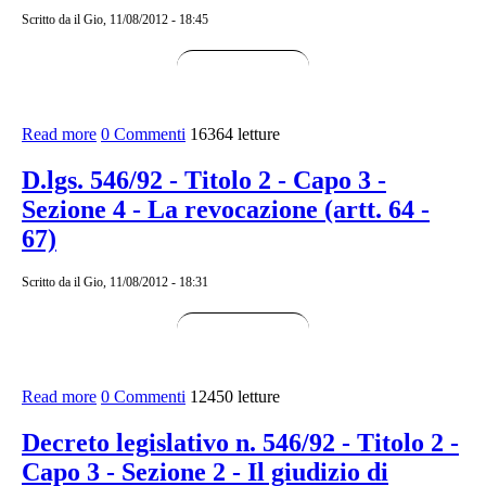
Scritto da
il Gio, 11/08/2012 - 18:45
Read more
about D.Lgs. 546/92 Titolo 2 - Capo 4 - L'esecuzione
0 Commenti
16364 letture
delle sentenze delle Commisioni tributarie (artt. 68 - 70)
D.lgs. 546/92 - Titolo 2 - Capo 3 -
Sezione 4 - La revocazione (artt. 64 -
67)
Scritto da
il Gio, 11/08/2012 - 18:31
Read more
about D.lgs. 546/92 - Titolo 2 - Capo 3 - Sezione 4 - La
0 Commenti
12450 letture
revocazione (artt. 64 - 67)
Decreto legislativo n. 546/92 - Titolo 2 -
Capo 3 - Sezione 2 - Il giudizio di