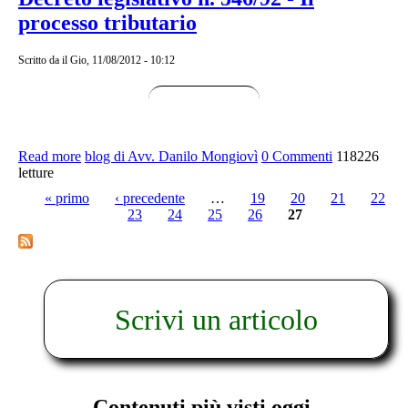
processo tributario
Scritto da
il Gio, 11/08/2012 - 10:12
Read more
about Decreto legislativo n. 546/92 - Il processo
blog di Avv. Danilo Mongiovì
0 Commenti
118226
letture
tributario
« primo
‹ precedente
…
19
20
21
22
23
24
25
26
27
Pagine
Scrivi un articolo
Contenuti più visti oggi