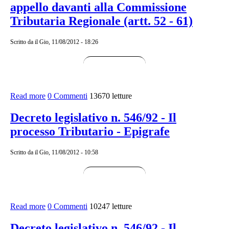
appello davanti alla Commissione
Tributaria Regionale (artt. 52 - 61)
Scritto da
il Gio, 11/08/2012 - 18:26
Read more
about Decreto legislativo n. 546/92 - Titolo 2 - Capo 3 -
0 Commenti
13670 letture
Sezione 2 - Il giudizio di appello davanti alla
Commissione Tributaria Regionale (artt. 52 - 61)
Decreto legislativo n. 546/92 - Il
processo Tributario - Epigrafe
Scritto da
il Gio, 11/08/2012 - 10:58
Read more
about Decreto legislativo n. 546/92 - Il processo
0 Commenti
10247 letture
Tributario - Epigrafe
Decreto legislativo n. 546/92 - Il