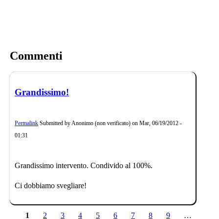
Commenti
Grandissimo!
Permalink
Submitted by
Anonimo (non verificato)
on
Mar, 06/19/2012 -
01:31
Grandissimo intervento. Condivido al 100%.
Ci dobbiamo svegliare!
1
2
3
4
5
6
7
8
9
…