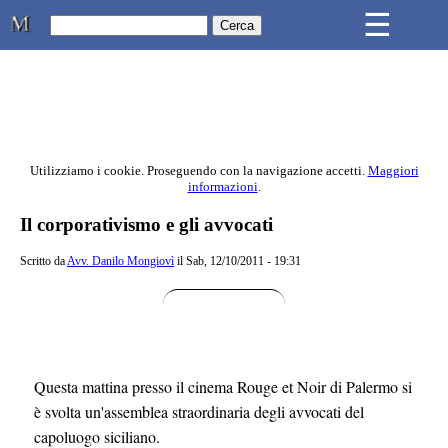
Skip to main content
☰
Studio Legale Mongiovì
Utilizziamo i cookie. Proseguendo con la navigazione accetti.
Maggiori
informazioni
.
Contenuto principale della pagina
Il corporativismo e gli avvocati
Scritto da
Avv. Danilo Mongiovì
il Sab, 12/10/2011 - 19:31
Questa mattina presso il cinema Rouge et Noir di Palermo si
è svolta un'assemblea straordinaria degli avvocati del
capoluogo siciliano.