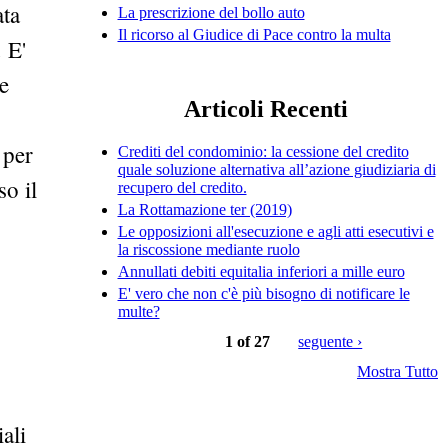
ata
La prescrizione del bollo auto
Il ricorso al Giudice di Pace contro la multa
. E'
e
Articoli Recenti
 per
Crediti del condominio: la cessione del credito
quale soluzione alternativa all’azione giudiziaria di
so il
recupero del credito.
La Rottamazione ter (2019)
Le opposizioni all'esecuzione e agli atti esecutivi e
la riscossione mediante ruolo
Annullati debiti equitalia inferiori a mille euro
E' vero che non c'è più bisogno di notificare le
multe?
1 of 27
seguente ›
Mostra Tutto
ali