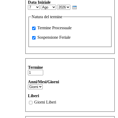
Data Iniziale
Day
Month
Year
Natura del termine
Processuale
Termine Processuale
Sospensione Feriale
Sospensione Feriale
Termine
Anni/Mesi/Giorni
Liberi
Giorni Liberi