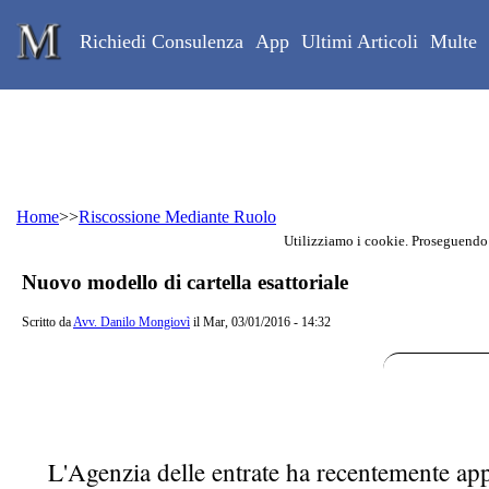
Skip to main content
Studio Legale Mongiovì
Richiedi Consulenza
App
Ultimi Articoli
Multe
Home
>>
Riscossione Mediante Ruolo
Utilizziamo i cookie. Proseguendo
Contenuto principale della pagina
Nuovo modello di cartella esattoriale
Scritto da
Avv. Danilo Mongiovì
il Mar, 03/01/2016 - 14:32
L'Agenzia delle entrate ha recentemente app