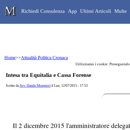
Skip to main content
Studio Legale Mongiovì
Richiedi Consulenza
App
Ultimi Articoli
Multe
Home
>>
Attualità Politica Cronaca
Utilizziamo i cookie. Proseguendo
Contenuto principale della pagina
Intesa tra Equitalia e Cassa Forense
Scritto da
Avv. Danilo Mongiovì
il Lun, 12/07/2015 - 17:53
Il 2 dicembre 2015 l'amministratore delegato