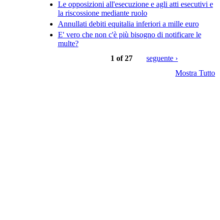
Le opposizioni all'esecuzione e agli atti esecutivi e
la riscossione mediante ruolo
Annullati debiti equitalia inferiori a mille euro
E' vero che non c'è più bisogno di notificare le
multe?
1 of 27
seguente ›
Mostra Tutto