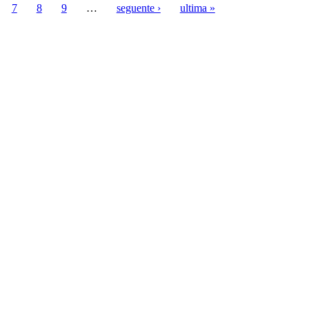
7
8
9
…
seguente ›
ultima »