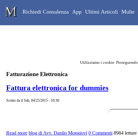
Skip to main content
Studio Legale Mongiovì
Richiedi Consulenza
App
Ultimi Articoli
Multe
Utilizziamo i cookie. Proseguendo
Contenuto principale della pagina
Fatturazione Elettronica
Fattura elettronica for dummies
Scritto da
il Sab, 04/25/2015 - 10:30
Read more
about Fattura elettronica for dummies
blog di Avv. Danilo Mongiovì
0 Commenti
8984 letture