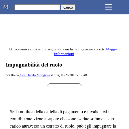
Skip to main content
☰
Studio Legale Mongiovì
Utilizziamo i cookie. Proseguendo con la navigazione accetti.
Maggiori
informazioni
.
Contenuto principale della pagina
Impugnabilità del ruolo
Scritto da
Avv. Danilo Mongiovì
il Lun, 10/26/2015 - 17:48
Se la notifica della cartella di pagamento è invalida ed il
contribuente viene a sapere che sono iscritte somme a suo
carico attraverso un estratto di ruolo, può egli impugnare la