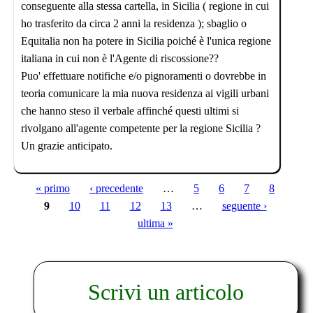
conseguente alla stessa cartella, in Sicilia ( regione in cui
ho trasferito da circa 2 anni la residenza ); sbaglio o
Equitalia non ha potere in Sicilia poiché è l'unica regione
italiana in cui non è l'Agente di riscossione??
Puo' effettuare notifiche e/o pignoramenti o dovrebbe in
teoria comunicare la mia nuova residenza ai vigili urbani
che hanno steso il verbale affinché questi ultimi si
rivolgano all'agente competente per la regione Sicilia ?
Un grazie anticipato.
« primo
‹ precedente
…
5
6
7
8
Pagine
9
10
11
12
13
…
seguente ›
ultima »
Scrivi un articolo