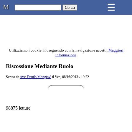
Skip to main content
☰
Studio Legale Mongiovì
Utilizziamo i cookie. Proseguendo con la navigazione accetti.
Maggiori
informazioni
.
Contenuto principale della pagina
Riscossione Mediante Ruolo
Scritto da
Avv. Danilo Mongiovì
il Ven, 08/16/2013 - 19:22
98875 letture