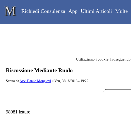
Skip to main content
Studio Legale Mongiovì
Richiedi Consulenza
App
Ultimi Articoli
Multe
Utilizziamo i cookie. Proseguendo
Contenuto principale della pagina
Riscossione Mediante Ruolo
Scritto da
Avv. Danilo Mongiovì
il Ven, 08/16/2013 - 19:22
98981 letture