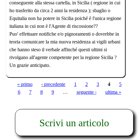
conseguente alla stessa cartella, in Sicilia ( regione in cui
ho trasferito da circa 2 anni la residenza ); sbaglio o
Equitalia non ha potere in Sicilia poiché è l'unica regione
italiana in cui non è l'Agente di riscossione??
Puo' effettuare notifiche e/o pignoramenti o dovrebbe in
teoria comunicare la mia nuova residenza ai vigili urbani
che hanno steso il verbale affinché questi ultimi si
rivolgano all'agente competente per la regione Sicilia ?
Un grazie anticipato.
« primo
‹ precedente
1
2
3
4
5
Pagine
6
7
8
9
…
seguente ›
ultima »
Scrivi un articolo