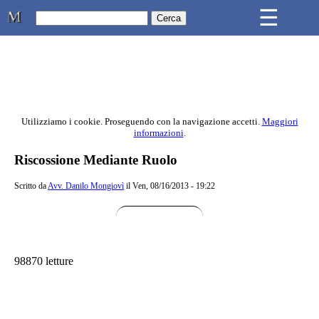
Skip to main content
☰
Studio Legale Mongiovì
Utilizziamo i cookie. Proseguendo con la navigazione accetti.
Maggiori
informazioni
.
Contenuto principale della pagina
Riscossione Mediante Ruolo
Scritto da
Avv. Danilo Mongiovì
il Ven, 08/16/2013 - 19:22
98870 letture