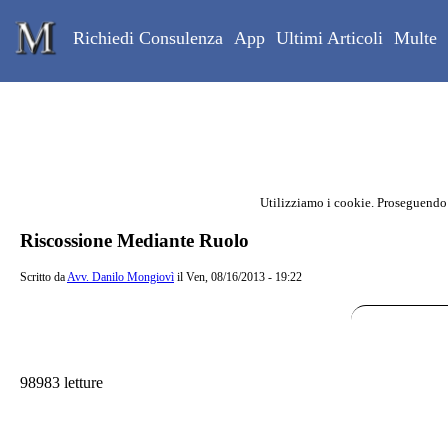
Skip to main content
Studio Legale Mongiovì
Richiedi Consulenza
App
Ultimi Articoli
Multe
Utilizziamo i cookie. Proseguendo
Contenuto principale della pagina
Riscossione Mediante Ruolo
Scritto da
Avv. Danilo Mongiovì
il Ven, 08/16/2013 - 19:22
98983 letture