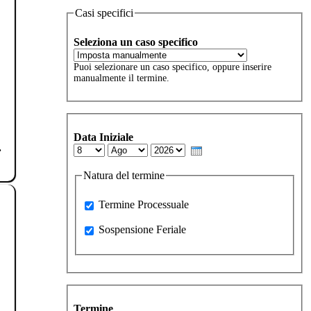
Casi specifici
Seleziona un caso specifico
Puoi selezionare un caso specifico, oppure inserire
manualmente il termine.
Data Iniziale
.
Day
Month
Year
Natura del termine
Processuale
Termine Processuale
Sospensione Feriale
Sospensione Feriale
Termine