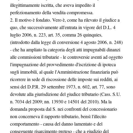
illegittimamente iscritta, che aveva impedito il
perfezionamento della vendita compromessa.
2. Il motivo è fondato. Vero è, come ha rilevato il giudice a
quo, che successivamente all'entrata in vigore del D.L. 4
luglio 2006, n. 223, art. 35, comma 26 quinquies,
(introdotto dalla legge di conversione 4 agosto 2006, n. 248)
- che ha ampliato la categoria degli atti impugnabili dinanzi
alle commissioni tributarie - le controversie aventi ad oggetto
l'impugnazione del provvedimento d'iscrizione di ipoteca
sugli immobili, al quale l'Amministrazione finanziaria può
ricorrere in sede di riscossione delle imposte sui redditi, ai
sensi del D.P.R. 29 settembre 1973, n. 602, art. 77, sono
devolute alla giurisdizione del giudice tributario (Cass. S.U.
n. 7034 del 2009; nn. 13930 e 14501 del 2010). Ma la
domanda proposta dal S. nei confronti del concessionario
non concerneva il rapporto tributario, bensì l'illecito
comportamento - causa del danno lamentato e del
conseguente risarcimento preteso - che a giudizio del