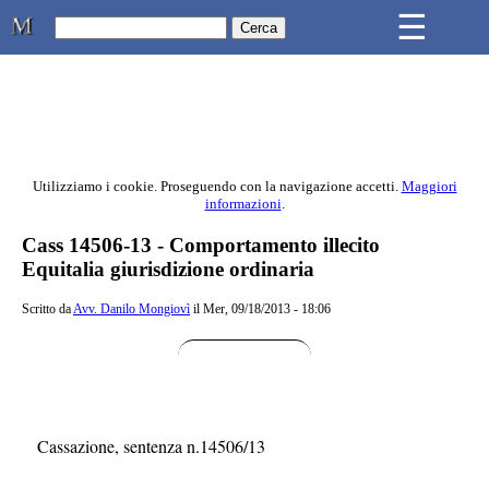
Skip to main content
☰
Studio Legale Mongiovì
Utilizziamo i cookie. Proseguendo con la navigazione accetti.
Maggiori
informazioni
.
Contenuto principale della pagina
Cass 14506-13 - Comportamento illecito
Equitalia giurisdizione ordinaria
Scritto da
Avv. Danilo Mongiovì
il Mer, 09/18/2013 - 18:06
Cassazione, sentenza n.14506/13