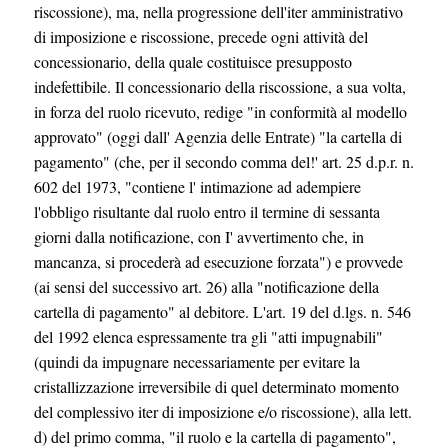
riscossione), ma, nella progressione dell'iter amministrativo
di imposizione e riscossione, precede ogni attività del
concessionario, della quale costituisce presupposto
indefettibile. Il concessionario della riscossione, a sua volta,
in forza del ruolo ricevuto, redige "in conformità al modello
approvato" (oggi dall' Agenzia delle Entrate) "la cartella di
pagamento" (che, per il secondo comma del!' art. 25 d.p.r. n.
602 del 1973, "contiene l' intimazione ad adempiere
l'obbligo risultante dal ruolo entro il termine di sessanta
giorni dalla notificazione, con I' avvertimento che, in
mancanza, si procederà ad esecuzione forzata") e provvede
(ai sensi del successivo art. 26) alla "notificazione della
cartella di pagamento" al debitore. L'art. 19 del d.lgs. n. 546
del 1992 elenca espressamente tra gli "atti impugnabili"
(quindi da impugnare necessariamente per evitare la
cristallizzazione irreversibile di quel determinato momento
del complessivo iter di imposizione e/o riscossione), alla lett.
d) del primo comma, "il ruolo e la cartella di pagamento",