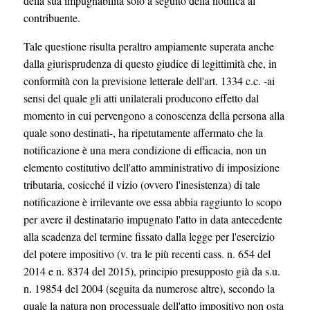
della sua impugnabilità solo a seguito della notifica al
contribuente.
Tale questione risulta peraltro ampiamente superata anche
dalla giurisprudenza di questo giudice di legittimità che, in
conformità con la previsione letterale dell'art. 1334 c.c. -ai
sensi del quale gli atti unilaterali producono effetto dal
momento in cui pervengono a conoscenza della persona alla
quale sono destinati-, ha ripetutamente affermato che la
notificazione è una mera condizione di efficacia, non un
elemento costitutivo dell'atto amministrativo di imposizione
tributaria, cosicché il vizio (ovvero l'inesistenza) di tale
notificazione è irrilevante ove essa abbia raggiunto lo scopo
per avere il destinatario impugnato l'atto in data antecedente
alla scadenza del termine fissato dalla legge per l'esercizio
del potere impositivo (v. tra le più recenti cass. n. 654 del
2014 e n. 8374 del 2015), principio presupposto già da s.u.
n. 19854 del 2004 (seguita da numerose altre), secondo la
quale la natura non processuale dell'atto impositivo non osta