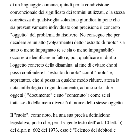
di un linguaggio comune, quindi per la condivisione
convenzionale del significato dei termini utilizzati, e la stessa
correttezza di qualsivoglia soluzione giuridica impone che
sia preventivamente individuato con precisione il concreto
"oggetto" del problema da risolvere. Ne consegue che per
decidere se un atto (volgarmente) detto "estratto di ruolo" sia
stato o meno impugnato (e se sia o meno impugnabile)
occorrerà identificare in fatto e, poi, qualificare in diritto
l'oggetto concreto della disamina, al fine di evitare che si
possa confondere l' "estratto di ruolo" con il "ruolo" e,
soprattutto, che si possa in qualche modo ridurre, attesa la
nota anfibologia di ogni documento, ad uno solo i due
oggetti ( "documento" e suo "contenuto") come se si
trattasse di della mera diversità di nome dello stesso oggetto.
Il "ruolo", come noto, ha una sua precisa definizione
legislativa, posto che, per il vigente testo dell' art. 10 lett. b)
del d.p.r. n. 602 del 1973, esso è "I'elenco dei debitori e