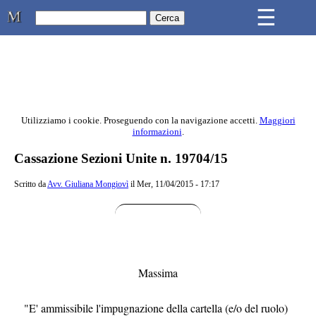
Skip to main content
☰
Studio Legale Mongiovì
Utilizziamo i cookie. Proseguendo con la navigazione accetti.
Maggiori
informazioni
.
Contenuto principale della pagina
Cassazione Sezioni Unite n. 19704/15
Scritto da
Avv. Giuliana Mongiovì
il Mer, 11/04/2015 - 17:17
Massima
"E' ammissibile l'impugnazione della cartella (e/o del ruolo)