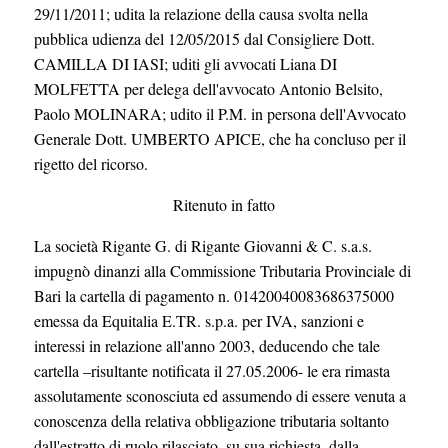
29/11/2011; udita la relazione della causa svolta nella
pubblica udienza del 12/05/2015 dal Consigliere Dott.
CAMILLA DI IASI; uditi gli avvocati Liana DI
MOLFETTA per delega dell'avvocato Antonio Belsito,
Paolo MOLINARA; udito il P.M. in persona dell'Avvocato
Generale Dott. UMBERTO APICE, che ha concluso per il
rigetto del ricorso.
Ritenuto in fatto
La società Rigante G. di Rigante Giovanni & C. s.a.s.
impugnò dinanzi alla Commissione Tributaria Provinciale di
Bari la cartella di pagamento n. 01420040083686375000
emessa da Equitalia E.TR. s.p.a. per IVA, sanzioni e
interessi in relazione all'anno 2003, deducendo che tale
cartella –risultante notificata il 27.05.2006- le era rimasta
assolutamente sconosciuta ed assumendo di essere venuta a
conoscenza della relativa obbligazione tributaria soltanto
dall'estratto di ruolo rilasciato, su sua richiesta, dalla