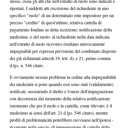
stesso, ossia gli atti che nell'estratto di ruolo sono indicati e
riportati. I suddetti atti (iscrizione del richiedente in uno
specifico "ruolo" di un determinato ente impositore per un
preciso "credito" di quest'ultimo; relativa cartella di
pagamento fondata su detta iscrizione; notificazione della
medesima -e del ruolo- al richiedente nella data indicata
nell'estratto di ruolo ricevuto) risultano univocamente
impugnabili per espressa previsione del combinato disposto
dei già richiamati articoli 19, lett. d), e 21, primo comma
d.lgs. n. 546 citato.
E ovviamente nessun problema in ordine alla impugnabilità
dei medesimi si pone quando essi sono stati (validamente)
notificati, sussistendo il diritto e l'onere dell'impugnazione
con decorrenza dal momento della relativa notificazione
(momento che per il ruolo e la cartella, come rilevato, è il
medesimo ai sensi dell'art. 21 d.lgs. 546 citato), mentre
profili di problematicità potrebbero ravvisarsi nell'ipotesi -
ricorrente nella specie- di impugnazione di cartella della