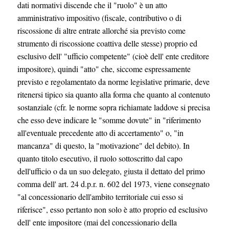
dati normativi discende che il "ruolo" è un atto
amministrativo impositivo (fiscale, contributivo o di
riscossione di altre entrate allorché sia previsto come
strumento di riscossione coattiva delle stesse) proprio ed
esclusivo dell' "ufficio competente" (cioè dell' ente creditore
impositore), quindi "atto" che, siccome espressamente
previsto e regolamentato da norme legislative primarie, deve
ritenersi tipico sia quanto alla forma che quanto al contenuto
sostanziale (cfr. le norme sopra richiamate laddove si precisa
che esso deve indicare le "somme dovute" in "riferimento
all'eventuale precedente atto di accertamento" o, "in
mancanza" di questo, la "motivazione" del debito). In
quanto titolo esecutivo, il ruolo sottoscritto dal capo
dell'ufficio o da un suo delegato, giusta il dettato del primo
comma dell' art. 24 d.p.r. n. 602 del 1973, viene consegnato
"al concessionario dell'ambito territoriale cui esso si
riferisce", esso pertanto non solo è atto proprio ed esclusivo
dell' ente impositore (mai del concessionario della