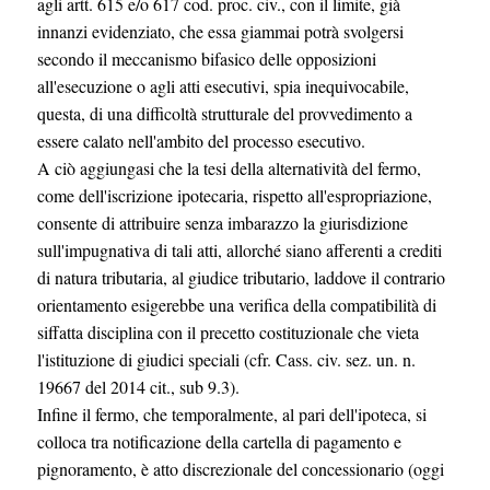
agli artt. 615 e/o 617 cod. proc. civ., con il limite, già
innanzi evidenziato, che essa giammai potrà svolgersi
secondo il meccanismo bifasico delle opposizioni
all'esecuzione o agli atti esecutivi, spia inequivocabile,
questa, di una difficoltà strutturale del provvedimento a
essere calato nell'ambito del processo esecutivo.
A ciò aggiungasi che la tesi della alternatività del fermo,
come dell'iscrizione ipotecaria, rispetto all'espropriazione,
consente di attribuire senza imbarazzo la giurisdizione
sull'impugnativa di tali atti, allorché siano afferenti a crediti
di natura tributaria, al giudice tributario, laddove il contrario
orientamento esigerebbe una verifica della compatibilità di
siffatta disciplina con il precetto costituzionale che vieta
l'istituzione di giudici speciali (cfr. Cass. civ. sez. un. n.
19667 del 2014 cit., sub 9.3).
Infine il fermo, che temporalmente, al pari dell'ipoteca, si
colloca tra notificazione della cartella di pagamento e
pignoramento, è atto discrezionale del concessionario (oggi