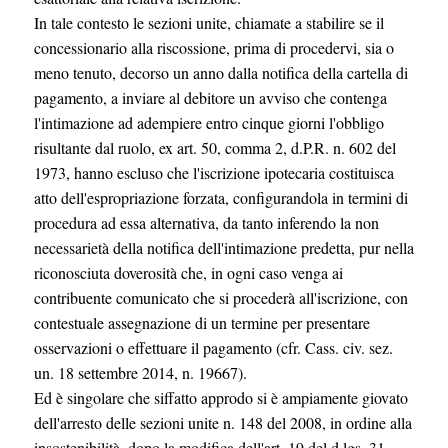
In tale contesto le sezioni unite, chiamate a stabilire se il
concessionario alla riscossione, prima di procedervi, sia o
meno tenuto, decorso un anno dalla notifica della cartella di
pagamento, a inviare al debitore un avviso che contenga
l'intimazione ad adempiere entro cinque giorni l'obbligo
risultante dal ruolo, ex art. 50, comma 2, d.P.R. n. 602 del
1973, hanno escluso che l'iscrizione ipotecaria costituisca
atto dell'espropriazione forzata, configurandola in termini di
procedura ad essa alternativa, da tanto inferendo la non
necessarietà della notifica dell'intimazione predetta, pur nella
riconosciuta doverosità che, in ogni caso venga ai
contribuente comunicato che si procederà all'iscrizione, con
contestuale assegnazione di un termine per presentare
osservazioni o effettuare il pagamento (cfr. Cass. civ. sez.
un. 18 settembre 2014, n. 19667).
Ed è singolare che siffatto approdo si è ampiamente giovato
dell'arresto delle sezioni unite n. 148 del 2008, in ordine alla
insostenibilità, dopo la modifica dell'art. 19 del d.lgs. 31