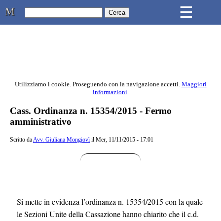
Skip to main content
☰
Studio Legale Mongiovì
Utilizziamo i cookie. Proseguendo con la navigazione accetti.
Maggiori
informazioni
.
Contenuto principale della pagina
Cass. Ordinanza n. 15354/2015 - Fermo
amministrativo
Scritto da
Avv. Giuliana Mongiovì
il Mer, 11/11/2015 - 17:01
Si mette in evidenza l’ordinanza n. 15354/2015 con la quale
le Sezioni Unite della Cassazione hanno chiarito che il c.d.