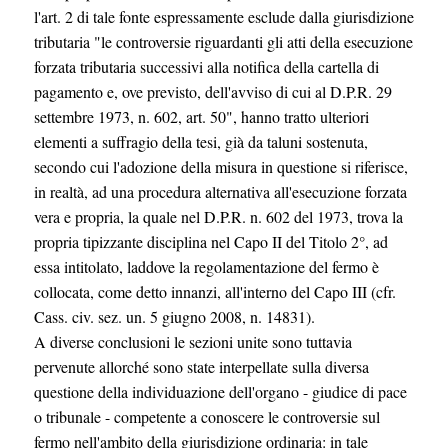
l'art. 2 di tale fonte espressamente esclude dalla giurisdizione
tributaria "le controversie riguardanti gli atti della esecuzione
forzata tributaria successivi alla notifica della cartella di
pagamento e, ove previsto, dell'avviso di cui al D.P.R. 29
settembre 1973, n. 602, art. 50", hanno tratto ulteriori
elementi a suffragio della tesi, già da taluni sostenuta,
secondo cui l'adozione della misura in questione si riferisce,
in realtà, ad una procedura alternativa all'esecuzione forzata
vera e propria, la quale nel D.P.R. n. 602 del 1973, trova la
propria tipizzante disciplina nel Capo II del Titolo 2°, ad
essa intitolato, laddove la regolamentazione del fermo è
collocata, come detto innanzi, all'interno del Capo III (cfr.
Cass. civ. sez. un. 5 giugno 2008, n. 14831).
A diverse conclusioni le sezioni unite sono tuttavia
pervenute allorché sono state interpellate sulla diversa
questione della individuazione dell'organo - giudice di pace
o tribunale - competente a conoscere le controversie sul
fermo nell'ambito della giurisdizione ordinaria: in tale