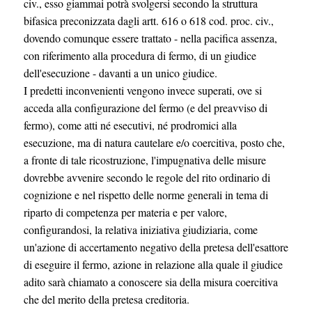
civ., esso giammai potrà svolgersi secondo la struttura
bifasica preconizzata dagli artt. 616 o 618 cod. proc. civ.,
dovendo comunque essere trattato - nella pacifica assenza,
con riferimento alla procedura di fermo, di un giudice
dell'esecuzione - davanti a un unico giudice.
I predetti inconvenienti vengono invece superati, ove si
acceda alla configurazione del fermo (e del preavviso di
fermo), come atti né esecutivi, né prodromici alla
esecuzione, ma di natura cautelare e/o coercitiva, posto che,
a fronte di tale ricostruzione, l'impugnativa delle misure
dovrebbe avvenire secondo le regole del rito ordinario di
cognizione e nel rispetto delle norme generali in tema di
riparto di competenza per materia e per valore,
configurandosi, la relativa iniziativa giudiziaria, come
un'azione di accertamento negativo della pretesa dell'esattore
di eseguire il fermo, azione in relazione alla quale il giudice
adito sarà chiamato a conoscere sia della misura coercitiva
che del merito della pretesa creditoria.