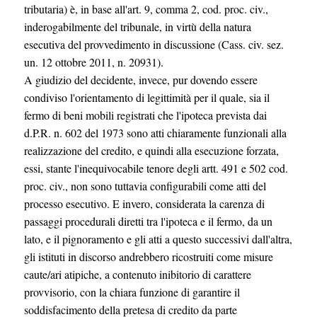
tributaria) è, in base all'art. 9, comma 2, cod. proc. civ.,
inderogabilmente del tribunale, in virtù della natura
esecutiva del provvedimento in discussione (Cass. civ. sez.
un. 12 ottobre 2011, n. 20931).
A giudizio del decidente, invece, pur dovendo essere
condiviso l'orientamento di legittimità per il quale, sia il
fermo di beni mobili registrati che l'ipoteca prevista dai
d.P.R. n. 602 del 1973 sono atti chiaramente funzionali alla
realizzazione del credito, e quindi alla esecuzione forzata,
essi, stante l'inequivocabile tenore degli artt. 491 e 502 cod.
proc. civ., non sono tuttavia configurabili come atti del
processo esecutivo. E invero, considerata la carenza di
passaggi procedurali diretti tra l'ipoteca e il fermo, da un
lato, e il pignoramento e gli atti a questo successivi dall'altra,
gli istituti in discorso andrebbero ricostruiti come misure
caute/ari atipiche, a contenuto inibitorio di carattere
provvisorio, con la chiara funzione di garantire il
soddisfacimento della pretesa di credito da parte