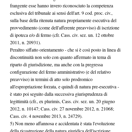
frangente esse hanno invero riconosciuto la competenza
esclusiva del tribunale ai sensi dell'art. 9 cod. proc. civ.,
sulla base della ritenuta natura propriamente esecutiva del
provvedimento (come dell'afferente preavviso) di iscrizione
di ipoteca e/o di fermo (cfr. Cass. civ. sez. un. 12 ottobre
2011, n. 20931).
Peraltro siffatto orientamento - che si è così posto in linea di
discontinuità non solo con quanto affermato in tema di
riparto di giurisdizione, ma anche con la pregressa
configurazione del fermo amministrativo (e del relativo
preavviso) in termini di atto solo prodromico
all'espropriazione forzata, e quindi di natura pre-esecutiva -
è stato poi seguito dalla successiva giurisprudenza di
legittimità (cfr., ex plurimis, Cass. civ. sez. un. 20 giugno
2012, n. 10147; Cass. civ. 27 novembre 2012, n. 21068;
Cass. civ. 4 novembre 2013, n. 24729).
5) Non meno affannosa e accidentata è stata l'evoluzione
della ricostruzione della natura giuridica dell'iscrizione