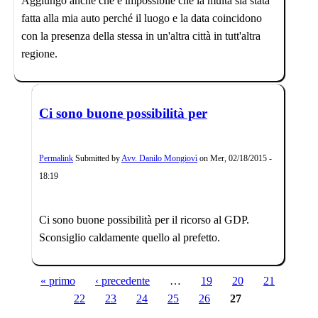
Aggiungo anche che è impossibile che la multa sia stata
fatta alla mia auto perché il luogo e la data coincidono
con la presenza della stessa in un'altra città in tutt'altra
regione.
Ci sono buone possibilità per
Permalink
Submitted by
Avv. Danilo Mongiovì
on
Mer, 02/18/2015 -
18:19
Ci sono buone possibilità per il ricorso al GDP.
Sconsiglio caldamente quello al prefetto.
« primo
‹ precedente
…
19
20
21
Pagine
22
23
24
25
26
27