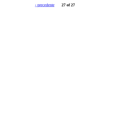
‹ precedente
27 of 27