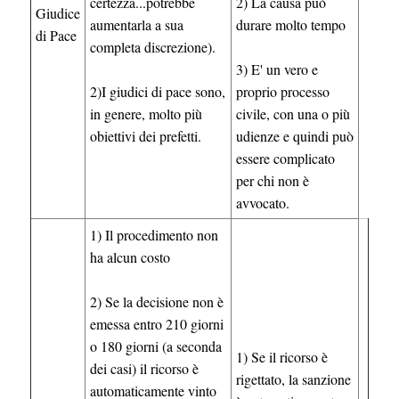
certezza...potrebbe
2) La causa può
Giudice
aumentarla a sua
durare molto tempo
di Pace
completa discrezione).
3) E' un vero e
2)I giudici di pace sono,
proprio processo
in genere, molto più
civile, con una o più
obiettivi dei prefetti.
udienze e quindi può
essere complicato
per chi non è
avvocato.
1) Il procedimento non
ha alcun costo
2) Se la decisione non è
emessa entro 210 giorni
o 180 giorni (a seconda
1) Se il ricorso è
dei casi) il ricorso è
rigettato, la sanzione
automaticamente vinto