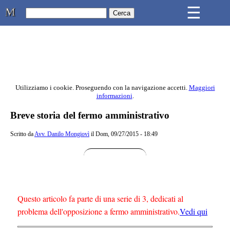
Skip to main content
☰
Studio Legale Mongiovì
Utilizziamo i cookie. Proseguendo con la navigazione accetti.
Maggiori
informazioni
.
Contenuto principale della pagina
Breve storia del fermo amministrativo
Scritto da
Avv. Danilo Mongiovì
il Dom, 09/27/2015 - 18:49
Questo articolo fa parte di una serie di 3, dedicati al
problema dell'opposizione a fermo amministrativo.
Vedi qui