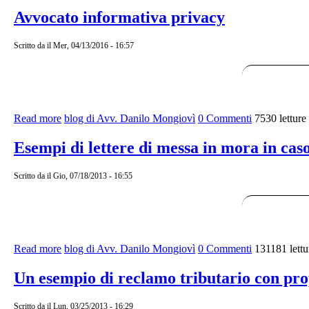
Avvocato informativa privacy
Scritto da
il Mer, 04/13/2016 - 16:57
Read more
about Avvocato informativa privacy
blog di Avv. Danilo Mongiovì
0 Commenti
7530 letture
Esempi di lettere di messa in mora in caso
Scritto da
il Gio, 07/18/2013 - 16:55
Read more
about Esempi di lettere di messa in mora in caso di sinist
blog di Avv. Danilo Mongiovì
0 Commenti
131181 lettu
Un esempio di reclamo tributario con pro
Scritto da
il Lun, 03/25/2013 - 16:29