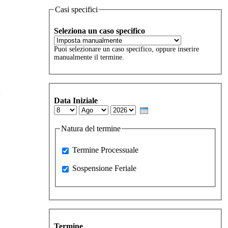
Casi specifici
Seleziona un caso specifico
Puoi selezionare un caso specifico, oppure inserire
manualmente il termine.
»
Data Iniziale
Day
Month
Year
Natura del termine
Processuale
Termine Processuale
Sospensione Feriale
Sospensione Feriale
Termine