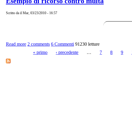
Esempio di ricorso contro multa
Scritto da
il Mar, 03/23/2010 - 16:57
Read more
about Esempio di ricorso contro multa
2 comments
6 Commenti
91230 letture
« primo
‹ precedente
…
7
8
9
Pagine