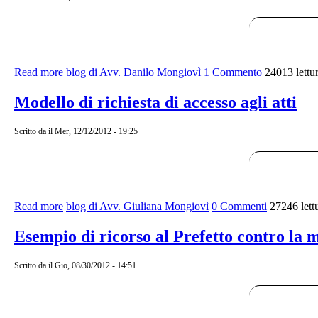
Read more
about Un esempio di reclamo tributario con proposta di 
blog di Avv. Danilo Mongiovì
1 Commento
24013 lettu
Modello di richiesta di accesso agli atti
Scritto da
il Mer, 12/12/2012 - 19:25
Read more
about Modello di richiesta di accesso agli atti
blog di Avv. Giuliana Mongiovì
0 Commenti
27246 lett
Esempio di ricorso al Prefetto contro la m
Scritto da
il Gio, 08/30/2012 - 14:51