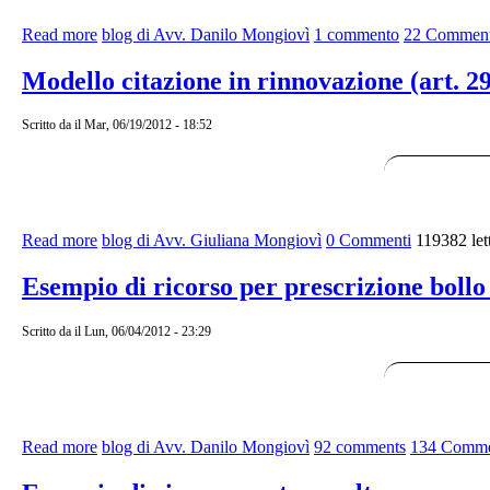
Read more
about Esempio di ricorso al Prefetto contro la multa.
blog di Avv. Danilo Mongiovì
1 commento
22 Comment
Modello citazione in rinnovazione (art. 29
Scritto da
il Mar, 06/19/2012 - 18:52
Read more
about Modello citazione in rinnovazione (art. 291 c.p.c.)
blog di Avv. Giuliana Mongiovì
0 Commenti
119382 let
Esempio di ricorso per prescrizione bollo
Scritto da
il Lun, 06/04/2012 - 23:29
Read more
about Esempio di ricorso per prescrizione bollo auto.
blog di Avv. Danilo Mongiovì
92 comments
134 Comme