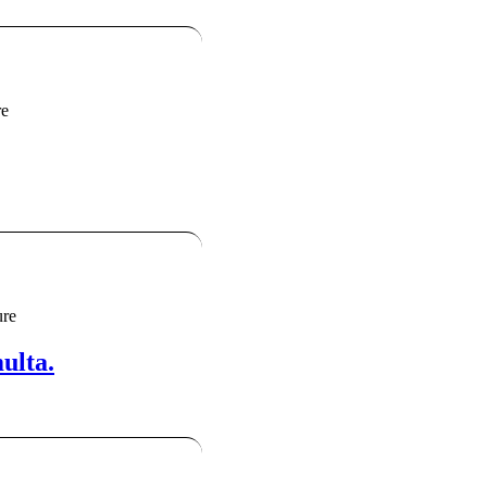
mediazione.
re
ure
ulta.