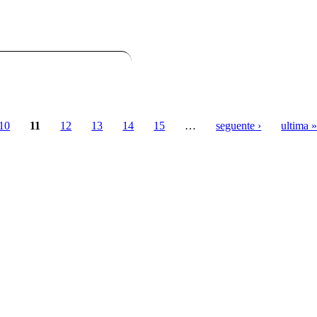
10
11
12
13
14
15
…
seguente ›
ultima 