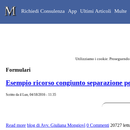
Skip to main content
Studio Legale Mongiovì
Richiedi Consulenza
App
Ultimi Articoli
Multe
Utilizziamo i cookie. Proseguendo
Contenuto principale della pagina
Formulari
Esempio ricorso congiunto separazione p
Scritto da
il Lun, 04/18/2016 - 11:35
Read more
about Esempio ricorso congiunto separazione personale
blog di Avv. Giuliana Mongiovì
0 Commenti
20727 lett