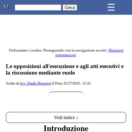
Skip to main content
☰
Studio Legale Mongiovì
Utilizziamo i cookie. Proseguendo con la navigazione accetti.
Maggiori
informazioni
.
Contenuto principale della pagina
Le opposizioni all'esecuzione e agli atti esecutivi e
la riscossione mediante ruolo
Scritto da
Avv. Danilo Mongiovì
il Dom, 01/27/2019 - 21:43
Vedi indice ↓
Introduzione