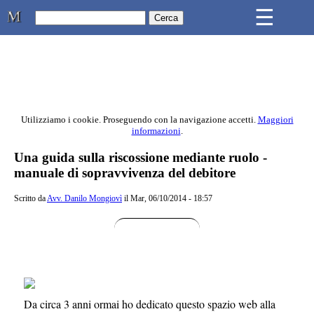
Skip to main content
☰
Studio Legale Mongiovì
Utilizziamo i cookie. Proseguendo con la navigazione accetti.
Maggiori
informazioni
.
Contenuto principale della pagina
Una guida sulla riscossione mediante ruolo -
manuale di sopravvivenza del debitore
Scritto da
Avv. Danilo Mongiovì
il Mar, 06/10/2014 - 18:57
Da circa 3 anni ormai ho dedicato questo spazio web alla