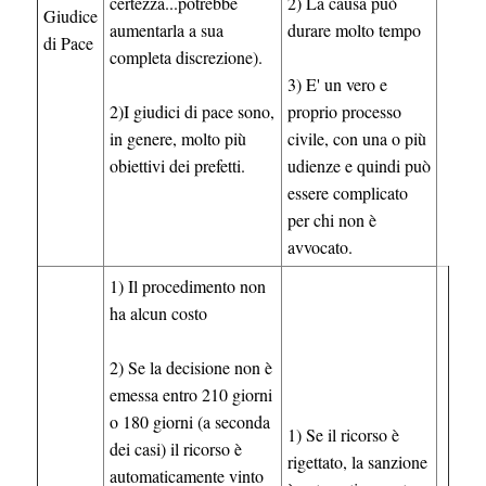
certezza...potrebbe
2) La causa può
Giudice
aumentarla a sua
durare molto tempo
di Pace
completa discrezione).
3) E' un vero e
2)I giudici di pace sono,
proprio processo
in genere, molto più
civile, con una o più
obiettivi dei prefetti.
udienze e quindi può
essere complicato
per chi non è
avvocato.
1) Il procedimento non
ha alcun costo
2) Se la decisione non è
emessa entro 210 giorni
o 180 giorni (a seconda
1) Se il ricorso è
dei casi) il ricorso è
rigettato, la sanzione
automaticamente vinto