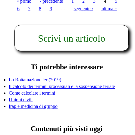
« primo
‹ precedente
1
2
3
4
5
Pagine
6
7
8
9
…
seguente ›
ultima »
Scrivi un articolo
Ti potrebbe interessare
La Rottamazione ter (2019)
Il calcolo dei termini processuali e la sospensione feriale
Come calcolare i termini
Unioni civili
Irap e medicina di gruppo
Contenuti più visti oggi