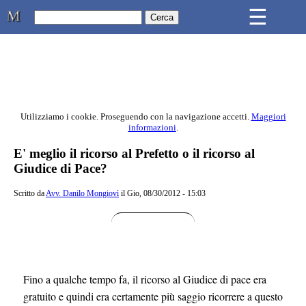
Skip to main content
☰
Studio Legale Mongiovì
Utilizziamo i cookie. Proseguendo con la navigazione accetti.
Maggiori
informazioni
.
Contenuto principale della pagina
E' meglio il ricorso al Prefetto o il ricorso al
Giudice di Pace?
Scritto da
Avv. Danilo Mongiovì
il Gio, 08/30/2012 - 15:03
Fino a qualche tempo fa, il ricorso al Giudice di pace era
gratuito e quindi era certamente più saggio ricorrere a questo