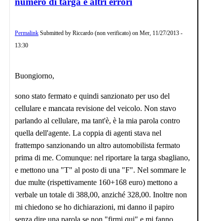
numero di targa e altri errori
Permalink
Submitted by
Riccardo (non verificato)
on
Mer, 11/27/2013 -
13:30
Buongiorno,
sono stato fermato e quindi sanzionato per uso del
cellulare e mancata revisione del veicolo. Non stavo
parlando al cellulare, ma tant'è, è la mia parola contro
quella dell'agente. La coppia di agenti stava nel
frattempo sanzionando un altro automobilista fermato
prima di me. Comunque: nel riportare la targa sbagliano,
e mettono una "T" al posto di una "F". Nel sommare le
due multe (rispettivamente 160+168 euro) mettono a
verbale un totale di 388,00, anziché 328,00. Inoltre non
mi chiedono se ho dichiarazioni, mi danno il papiro
senza dire una parola se non "firmi qui" e mi fanno