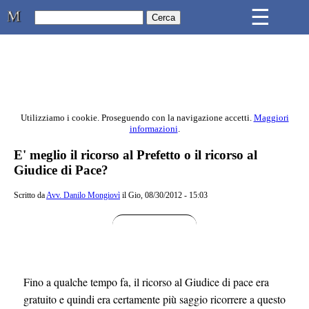
Skip to main content
☰
Studio Legale Mongiovì
Utilizziamo i cookie. Proseguendo con la navigazione accetti.
Maggiori
informazioni
.
Contenuto principale della pagina
E' meglio il ricorso al Prefetto o il ricorso al
Giudice di Pace?
Scritto da
Avv. Danilo Mongiovì
il Gio, 08/30/2012 - 15:03
Fino a qualche tempo fa, il ricorso al Giudice di pace era
gratuito e quindi era certamente più saggio ricorrere a questo