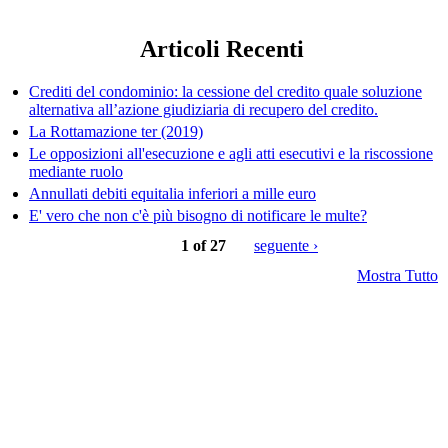
Articoli Recenti
Crediti del condominio: la cessione del credito quale soluzione
alternativa all’azione giudiziaria di recupero del credito.
La Rottamazione ter (2019)
Le opposizioni all'esecuzione e agli atti esecutivi e la riscossione
mediante ruolo
Annullati debiti equitalia inferiori a mille euro
E' vero che non c'è più bisogno di notificare le multe?
1 of 27
seguente ›
Mostra Tutto