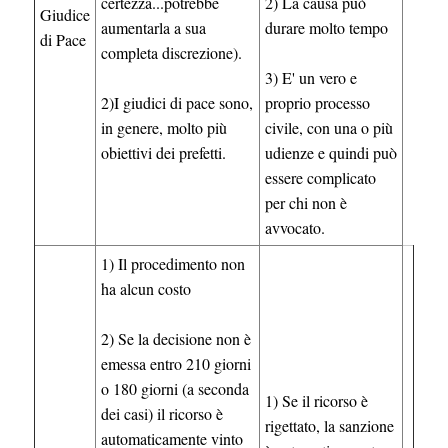
certezza...potrebbe
2) La causa può
Giudice
aumentarla a sua
durare molto tempo
di Pace
completa discrezione).
3) E' un vero e
2)I giudici di pace sono,
proprio processo
in genere, molto più
civile, con una o più
obiettivi dei prefetti.
udienze e quindi può
essere complicato
per chi non è
avvocato.
1) Il procedimento non
ha alcun costo
2) Se la decisione non è
emessa entro 210 giorni
o 180 giorni (a seconda
1) Se il ricorso è
dei casi) il ricorso è
rigettato, la sanzione
automaticamente vinto