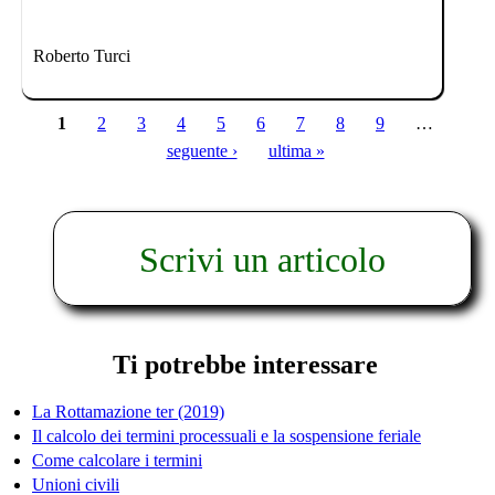
Roberto Turci
1
2
3
4
5
6
7
8
9
…
Pagine
seguente ›
ultima »
Scrivi un articolo
Ti potrebbe interessare
La Rottamazione ter (2019)
Il calcolo dei termini processuali e la sospensione feriale
Come calcolare i termini
Unioni civili