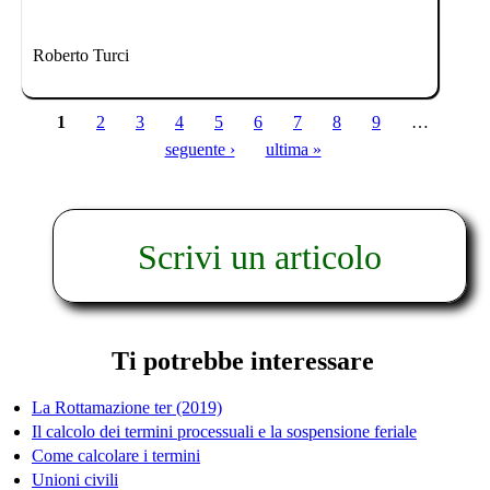
Roberto Turci
1
2
3
4
5
6
7
8
9
…
Pagine
seguente ›
ultima »
Scrivi un articolo
Ti potrebbe interessare
La Rottamazione ter (2019)
Il calcolo dei termini processuali e la sospensione feriale
Come calcolare i termini
Unioni civili