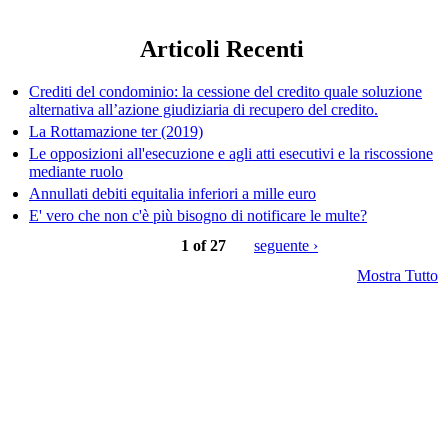
Articoli Recenti
Crediti del condominio: la cessione del credito quale soluzione
alternativa all’azione giudiziaria di recupero del credito.
La Rottamazione ter (2019)
Le opposizioni all'esecuzione e agli atti esecutivi e la riscossione
mediante ruolo
Annullati debiti equitalia inferiori a mille euro
E' vero che non c'è più bisogno di notificare le multe?
1 of 27
seguente ›
Mostra Tutto