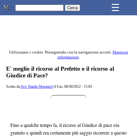
Skip to main content
☰
Studio Legale Mongiovì
Utilizziamo i cookie. Proseguendo con la navigazione accetti.
Maggiori
informazioni
.
Contenuto principale della pagina
E' meglio il ricorso al Prefetto o il ricorso al
Giudice di Pace?
Scritto da
Avv. Danilo Mongiovì
il Gio, 08/30/2012 - 15:03
Fino a qualche tempo fa, il ricorso al Giudice di pace era
gratuito e quindi era certamente più saggio ricorrere a questo