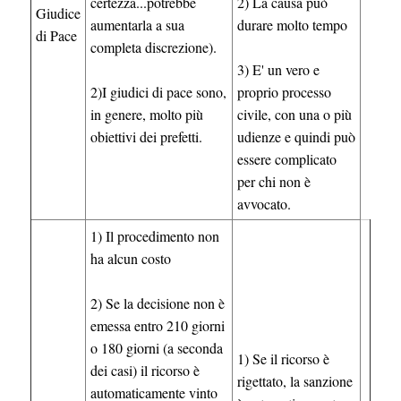
certezza...potrebbe
2) La causa può
Giudice
aumentarla a sua
durare molto tempo
di Pace
completa discrezione).
3) E' un vero e
2)I giudici di pace sono,
proprio processo
in genere, molto più
civile, con una o più
obiettivi dei prefetti.
udienze e quindi può
essere complicato
per chi non è
avvocato.
1) Il procedimento non
ha alcun costo
2) Se la decisione non è
emessa entro 210 giorni
o 180 giorni (a seconda
1) Se il ricorso è
dei casi) il ricorso è
rigettato, la sanzione
automaticamente vinto