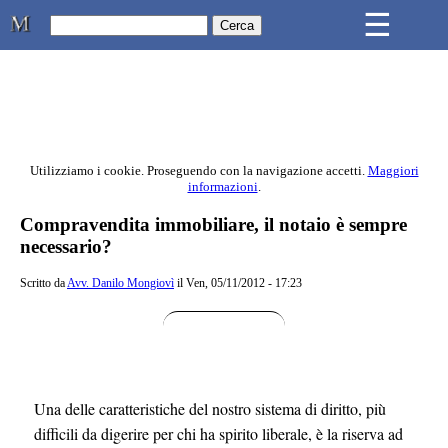
Skip to main content
☰
Studio Legale Mongiovì
Utilizziamo i cookie. Proseguendo con la navigazione accetti.
Maggiori
informazioni
.
Contenuto principale della pagina
Compravendita immobiliare, il notaio è sempre
necessario?
Scritto da
Avv. Danilo Mongiovì
il Ven, 05/11/2012 - 17:23
Una delle caratteristiche del nostro sistema di diritto, più
difficili da digerire per chi ha spirito liberale, è la riserva ad