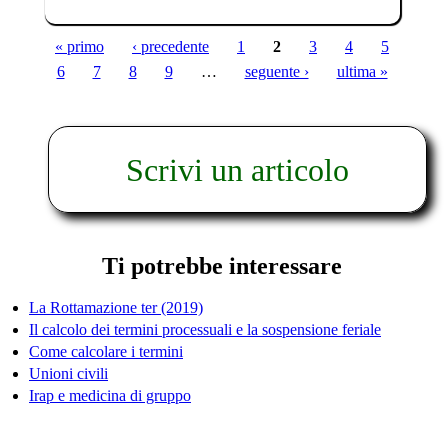
« primo
‹ precedente
1
2
3
4
5
Pagine
6
7
8
9
…
seguente ›
ultima »
Scrivi un articolo
Ti potrebbe interessare
La Rottamazione ter (2019)
Il calcolo dei termini processuali e la sospensione feriale
Come calcolare i termini
Unioni civili
Irap e medicina di gruppo