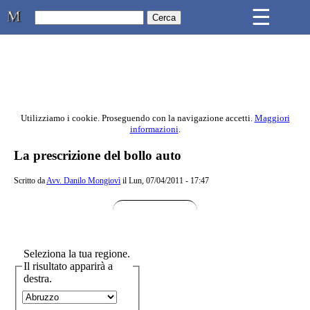
Skip to main content
☰
Studio Legale Mongiovì
Utilizziamo i cookie. Proseguendo con la navigazione accetti.
Maggiori
informazioni
.
Contenuto principale della pagina
La prescrizione del bollo auto
Scritto da
Avv. Danilo Mongiovì
il Lun, 07/04/2011 - 17:47
Seleziona la tua regione.
Il risultato apparirà a
destra.