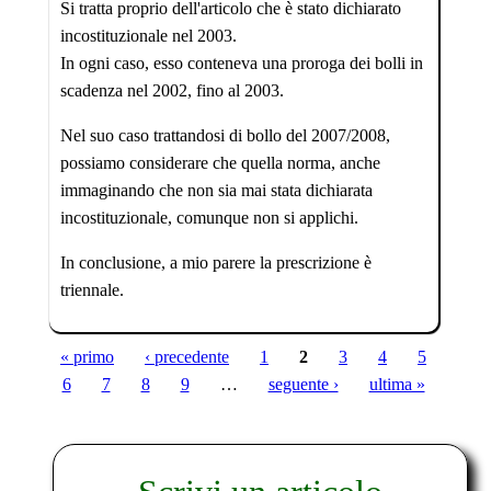
Si tratta proprio dell'articolo che è stato dichiarato
incostituzionale nel 2003.
In ogni caso, esso conteneva una proroga dei bolli in
scadenza nel 2002, fino al 2003.
Nel suo caso trattandosi di bollo del 2007/2008,
possiamo considerare che quella norma, anche
immaginando che non sia mai stata dichiarata
incostituzionale, comunque non si applichi.
In conclusione, a mio parere la prescrizione è
triennale.
« primo
‹ precedente
1
2
3
4
5
Pagine
6
7
8
9
…
seguente ›
ultima »