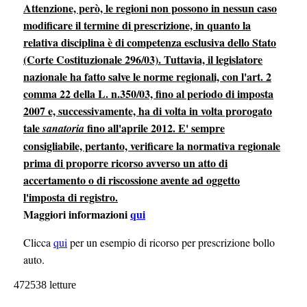
Attenzione, però, le regioni non possono in nessun caso
modificare il termine di prescrizione, in quanto la
relativa disciplina è di competenza esclusiva dello Stato
(Corte Costituzionale 296/03). Tuttavia, il legislatore
nazionale ha fatto salve le norme regionali, con l'art. 2
comma 22 della L. n.350/03, fino al periodo di imposta
2007 e, successivamente, ha di volta in volta prorogato
tale
fino all'aprile 2012. E' sempre
sanatoria
consigliabile, pertanto, verificare la normativa regionale
prima di proporre ricorso avverso un atto di
accertamento o di riscossione avente ad oggetto
l'imposta di registro.
Maggiori informazioni
qui
Clicca
qui
per un esempio di ricorso per prescrizione bollo
auto.
472538 letture