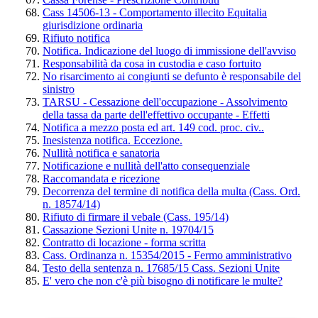
Cass 14506-13 - Comportamento illecito Equitalia
giurisdizione ordinaria
Rifiuto notifica
Notifica. Indicazione del luogo di immissione dell'avviso
Responsabilità da cosa in custodia e caso fortuito
No risarcimento ai congiunti se defunto è responsabile del
sinistro
TARSU - Cessazione dell'occupazione - Assolvimento
della tassa da parte dell'effettivo occupante - Effetti
Notifica a mezzo posta ed art. 149 cod. proc. civ..
Inesistenza notifica. Eccezione.
Nullità notifica e sanatoria
Notificazione e nullità dell'atto consequenziale
Raccomandata e ricezione
Decorrenza del termine di notifica della multa (Cass. Ord.
n. 18574/14)
Rifiuto di firmare il vebale (Cass. 195/14)
Cassazione Sezioni Unite n. 19704/15
Contratto di locazione - forma scritta
Cass. Ordinanza n. 15354/2015 - Fermo amministrativo
Testo della sentenza n. 17685/15 Cass. Sezioni Unite
E' vero che non c'è più bisogno di notificare le multe?