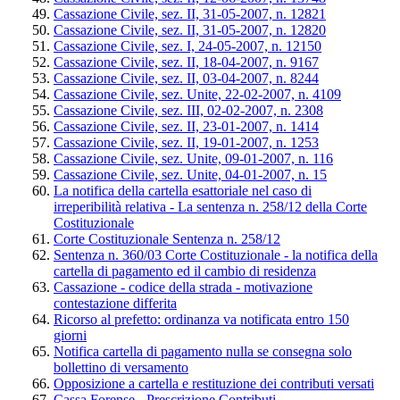
Cassazione Civile, sez. II, 31-05-2007, n. 12821
Cassazione Civile, sez. II, 31-05-2007, n. 12820
Cassazione Civile, sez. I, 24-05-2007, n. 12150
Cassazione Civile, sez. II, 18-04-2007, n. 9167
Cassazione Civile, sez. II, 03-04-2007, n. 8244
Cassazione Civile, sez. Unite, 22-02-2007, n. 4109
Cassazione Civile, sez. III, 02-02-2007, n. 2308
Cassazione Civile, sez. II, 23-01-2007, n. 1414
Cassazione Civile, sez. II, 19-01-2007, n. 1253
Cassazione Civile, sez. Unite, 09-01-2007, n. 116
Cassazione Civile, sez. Unite, 04-01-2007, n. 15
La notifica della cartella esattoriale nel caso di
irreperibilità relativa - La sentenza n. 258/12 della Corte
Costituzionale
Corte Costituzionale Sentenza n. 258/12
Sentenza n. 360/03 Corte Costituzionale - la notifica della
cartella di pagamento ed il cambio di residenza
Cassazione - codice della strada - motivazione
contestazione differita
Ricorso al prefetto: ordinanza va notificata entro 150
giorni
Notifica cartella di pagamento nulla se consegna solo
bollettino di versamento
Opposizione a cartella e restituzione dei contributi versati
Cassa Forense - Prescrizione Contributi