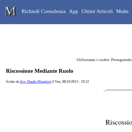
Skip to main content
Studio Legale Mongiovì
Richiedi Consulenza
App
Ultimi Articoli
Multe
Utilizziamo i cookie. Proseguendo
Contenuto principale della pagina
Riscossione Mediante Ruolo
Scritto da
Avv. Danilo Mongiovì
il Ven, 08/16/2013 - 19:22
Riscossi