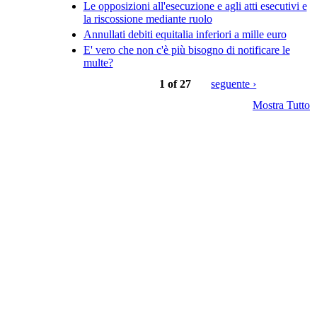
Le opposizioni all'esecuzione e agli atti esecutivi e
la riscossione mediante ruolo
Annullati debiti equitalia inferiori a mille euro
E' vero che non c'è più bisogno di notificare le
multe?
1 of 27
seguente ›
Mostra Tutto