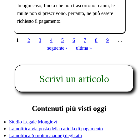
In ogni caso, fino a che non trascorrono 5 anni, le
multe non si prescrivono, pertanto, ne può essere
richiesto il pagamento.
1
2
3
4
5
6
7
8
9
…
Pagine
seguente ›
ultima »
Scrivi un articolo
Contenuti più visti oggi
Studio Legale Mongiovì
La notifica via posta della cartella di pagamento
La notifica (o notificazione) degli atti