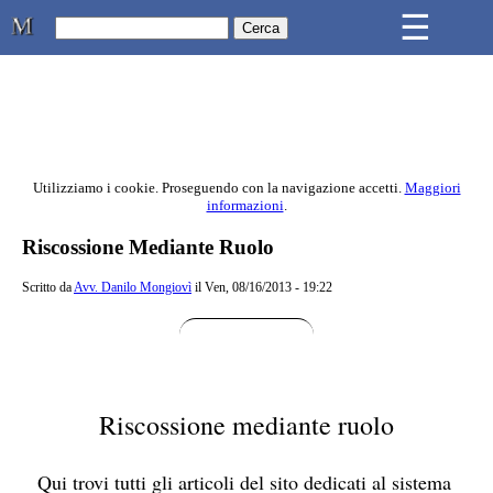
Skip to main content
☰
Studio Legale Mongiovì
Utilizziamo i cookie. Proseguendo con la navigazione accetti.
Maggiori
informazioni
.
Contenuto principale della pagina
Riscossione Mediante Ruolo
Scritto da
Avv. Danilo Mongiovì
il Ven, 08/16/2013 - 19:22
Riscossione mediante ruolo
Qui trovi tutti gli articoli del sito dedicati al sistema