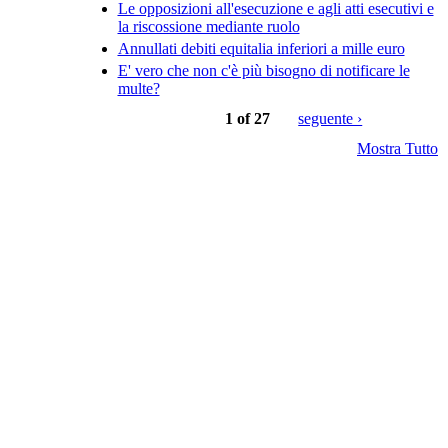
Le opposizioni all'esecuzione e agli atti esecutivi e
la riscossione mediante ruolo
Annullati debiti equitalia inferiori a mille euro
E' vero che non c'è più bisogno di notificare le
multe?
1 of 27
seguente ›
Mostra Tutto