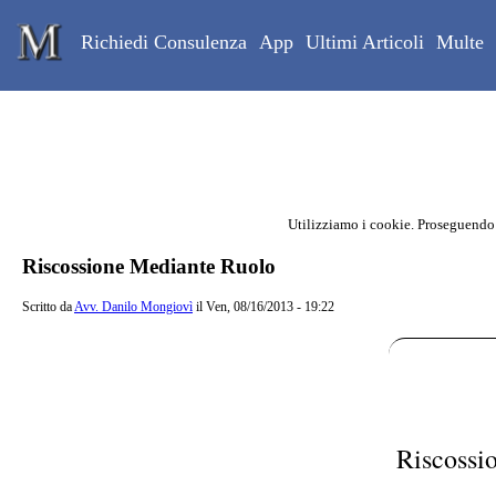
Skip to main content
Studio Legale Mongiovì
Richiedi Consulenza
App
Ultimi Articoli
Multe
Utilizziamo i cookie. Proseguendo
Contenuto principale della pagina
Riscossione Mediante Ruolo
Scritto da
Avv. Danilo Mongiovì
il Ven, 08/16/2013 - 19:22
Riscossi