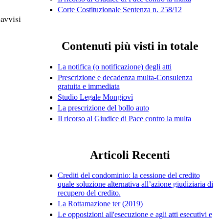
Corte Costituzionale Sentenza n. 258/12
eavvisi
Contenuti più visti in totale
La notifica (o notificazione) degli atti
Prescrizione e decadenza multa-Consulenza
gratuita e immediata
Studio Legale Mongiovì
La prescrizione del bollo auto
Il ricorso al Giudice di Pace contro la multa
Articoli Recenti
Crediti del condominio: la cessione del credito
quale soluzione alternativa all’azione giudiziaria di
recupero del credito.
La Rottamazione ter (2019)
Le opposizioni all'esecuzione e agli atti esecutivi e