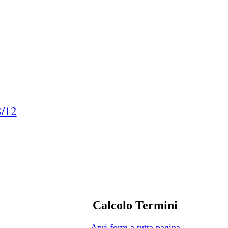
8/12
Calcolo Termini
Apri form a tutta pagina