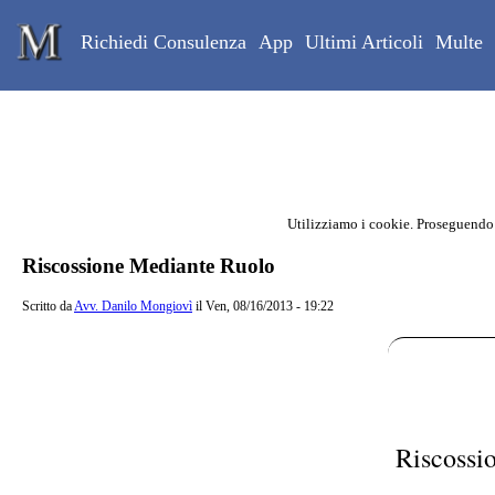
Skip to main content
Studio Legale Mongiovì
Richiedi Consulenza
App
Ultimi Articoli
Multe
Utilizziamo i cookie. Proseguendo
Contenuto principale della pagina
Riscossione Mediante Ruolo
Scritto da
Avv. Danilo Mongiovì
il Ven, 08/16/2013 - 19:22
Riscossi