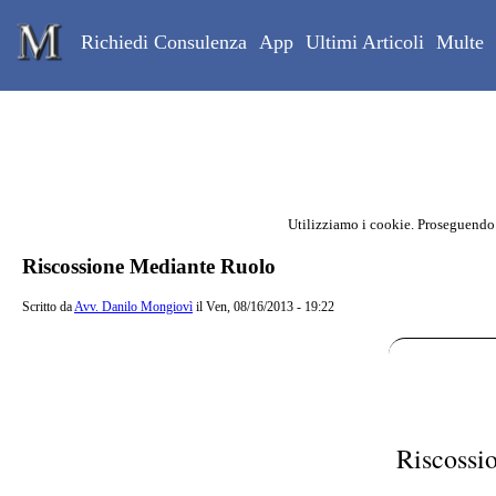
Skip to main content
Studio Legale Mongiovì
Richiedi Consulenza
App
Ultimi Articoli
Multe
Utilizziamo i cookie. Proseguendo
Contenuto principale della pagina
Riscossione Mediante Ruolo
Scritto da
Avv. Danilo Mongiovì
il Ven, 08/16/2013 - 19:22
Riscossi